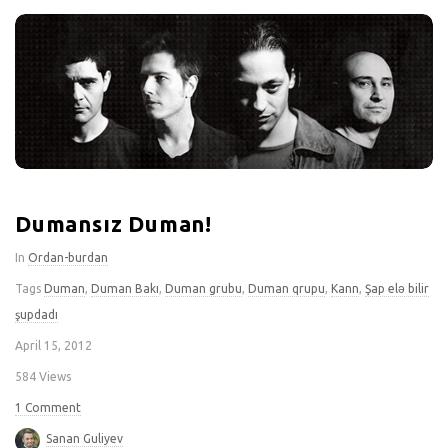
Dumansız Duman!
In
Ordan-burdan
Tags
Duman
,
Duman Bakı
,
Duman grubu
,
Duman qrupu
,
Kann
,
Şap elə bilir
şupdadı
April 15, 2012
584 Views
1 Comment
Sanan Guliyev