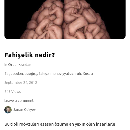
Fahişəlik nədir?
In
Ordan-burdan
Tags
bədən
,
əüöğıçş
,
fahişə
,
mənəviyyatsız
,
ruh
,
Xüsusi
September 24, 2012
748 Views
Leave a comment
Sanan Guliyev
Bu tipli mövzuları əsasən özümə ən yaxın olan insanlarla