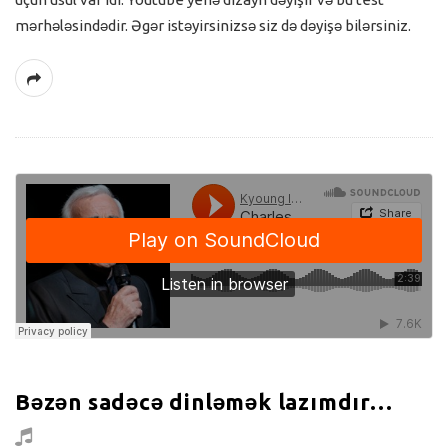
mərhələsindədir. Əgər istəyirsinizsə siz də dəyişə bilərsiniz.
Bəzən sadəcə dinləmək lazımdır…