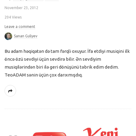
November 23, 2012
204 Views
Leave a comment
Sanan Guliyev
Bu adam həqiqətən də tam fərqli oxuyur. İfa etdiyi musiqini ilk
öncə özü sevdiyi üçün sevdirə bilir. Ən sevdiyim
musiqilərindən biri ilə geri dönüşünü təbrik edim dedim.
TeoADAM sənin üçün çox darıxmışdıq.