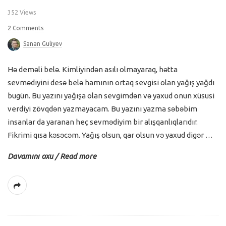
352 Views
2 Comments
Sanan Guliyev
Hə deməli belə. Kimliyindən asılı olmayaraq, hətta
sevmədiyini desə belə hamının ortaq sevgisi olan yağış yağdı
bugün. Bu yazını yağışa olan sevgimdən və yaxud onun xüsusi
verdiyi zövqdən yazmayacam. Bu yazını yazma səbəbim
insanlar da yaranan heç sevmədiyim bir alışqanlıqlarıdır.
Fikrimi qısa kəsəcəm. Yağış olsun, qar olsun və yaxud digər
…
Davamını oxu / Read more