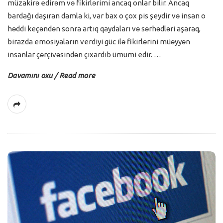
müzakirə edirəm və fikirlərimi ancaq onlar bilir. Ancaq
bardağı daşıran damla ki, var bax o çox pis şeydir və insan o
həddi keçəndən sonra artıq qaydaları və sərhədləri aşaraq,
birazda emosiyaların verdiyi güc ilə fikirlərini müəyyən
insanlar çərçivəsindən çıxardıb ümumi edir.
…
Davamını oxu / Read more