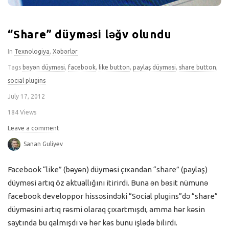
“Share” düyməsi ləğv olundu
In
Texnologiya
,
Xəbərlər
Tags
bəyən düyməsi
,
facebook
,
like button
,
paylaş düyməsi
,
share button
,
social plugins
July 17, 2012
184 Views
Leave a comment
Sanan Guliyev
Facebook “like” (bəyən) düyməsi çıxandan “share” (paylaş)
düyməsi artıq öz aktuallığını itirirdi. Buna ən bəsit nümunə
facebook developpor hissəsindəki “Social plugins”də “share”
düyməsini artıq rəsmi olaraq çıxartmışdı, amma hər kəsin
saytında bu qalmışdı və hər kəs bunu işlədə bilirdi.