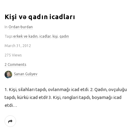
Kişi və qadın icadları
In
Ordan-burdan
Tags
erkek ve kadın
,
icadlar
,
kişi
,
qadın
March 31, 2012
275 Views
2 Comments
Sanan Guliyev
1. Kişi, silahları tapdı, ovlanmağı icad etdi. 2. Qadın, ovçuluğu
tapdı, kürkü icad etdi! 3. Kişi, rəngləri tapdı, boyamağı icad
etdi…