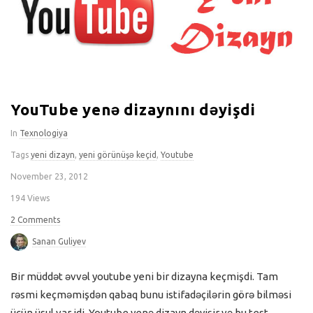
YouTube yenə dizaynını dəyişdi
In
Texnologiya
Tags
yeni dizayn
,
yeni görünüşə keçid
,
Youtube
November 23, 2012
194 Views
2 Comments
Sanan Guliyev
Bir müddət əvvəl youtube yeni bir dizayna keçmişdi. Tam
rəsmi keçməmişdən qabaq bunu istifadəçilərin görə bilməsi
üçün üsul var idi. Youtube yenə dizayn dəyişir və bu test