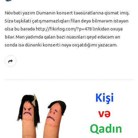
Növbəti yazım Dumanın konsert təəsüratlarına qismət imiş.
Sizə təşkilati çatışmamazlıqları filan deyə bilmərəm istəyən
olsa bu barədə http://fikirlog.com/?p=478 linkidən oxuya
bilər. Mən yadımda qalan bəzi nüasnları qeyd edəcəm ən
sonda isə dünənki konserti nəyə oxşatdığımı yazacam.