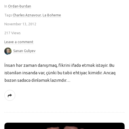
In
Ordan-burdan
Tags
Charles Aznavour
,
La Boheme
November 13, 2012
217 Views
Leave a comment
Sanan Guliyev
İnsan hər zaman danışmaq, fikrini ifadə etmək istəyir. Bu
istənilən insanda var, çünki bu təbii ehtiyac kimidir. Ancaq
bəzən sadəcə dinləmək lazımdır…