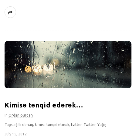
Kimisə tənqid edərək…
In
Ordan-burdan
Tags
ağıllı olmaq
,
kimisə tənqid etmək
,
tvitter
,
Twitter
,
Yağış
July 15, 2012