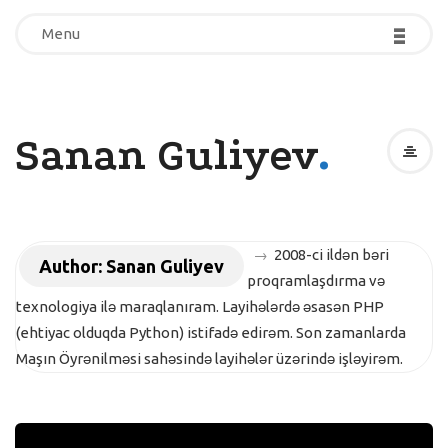
-
-
-
-
-
-
Menu
Menu
.
Sanan Guliyev
→
2008-ci ildən bəri
Author:
Sanan Guliyev
proqramlaşdırma və
texnologiya ilə maraqlanıram. Layihələrdə əsasən PHP
(ehtiyac olduqda Python) istifadə edirəm. Son zamanlarda
Maşın Öyrənilməsi sahəsində layihələr üzərində işləyirəm.