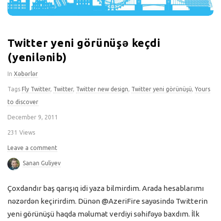
Twitter yeni görünüşə keçdi
(yenilənib)
In
Xəbərlər
Tags
Fly Twitter
,
Twitter
,
Twitter new design
,
Twitter yeni görünüşü
,
Yours
to discover
December 9, 2011
231 Views
Leave a comment
Sanan Guliyev
Çoxdandır baş qarışıq idi yaza bilmirdim. Arada hesablarımı
nəzərdən keçirirdim. Dünən @AzeriFire sayəsində Twitterin
yeni görünüşü haqda məlumat verdiyi səhifəyə baxdım. İlk