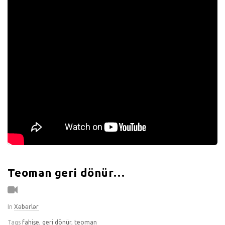
Teoman geri dönür…
In
Xəbərlər
Tags
fahişe
,
geri dönür
,
teoman