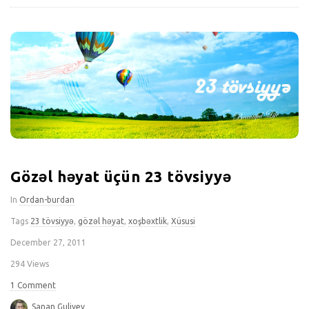
Gözəl həyat üçün 23 tövsiyyə
In
Ordan-burdan
Tags
23 tövsiyyə
,
gözəl həyat
,
xoşbəxtlik
,
Xüsusi
December 27, 2011
294 Views
1 Comment
Sanan Guliyev