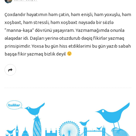
Çoxdandır həyatımın həm çətin, həm enişli, həm yoxuşlu, həm
xoşbəxt, həm stressli, həm xoşbəxt nəysədə bir sözlə
“manna-kaşa” dövrünü yaşayıram. Yazmamağımda onunla
əlaqədar idi. Daşları yerinə otuzdurub dəqiq fikirlər yazmaq
prinsipimdir. Yoxsa bu gün hiss etdiklərimi bu gün yazıb sabah
başqa fikir yazmaq bizlik deyil