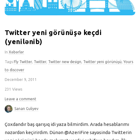
Twitter yeni görünüşə keçdi
(yenilənib)
In
Xəbərlər
Tags
Fly Twitter
,
Twitter
,
Twitter new design
,
Twitter yeni görünüşü
,
Yours
to discover
December 9, 2011
231 Views
Leave a comment
Sanan Guliyev
Çoxdandır baş qarışıq idi yaza bilmirdim. Arada hesablarımı
nəzərdən keçirirdim. Dünən @AzeriFire sayəsində Twitterin