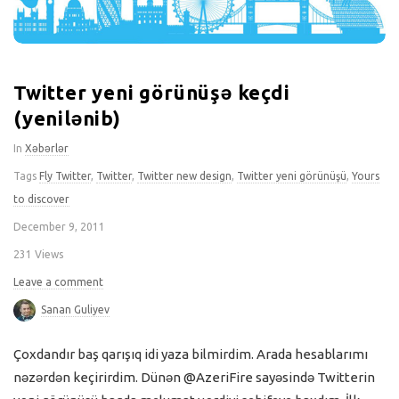
Twitter yeni görünüşə keçdi
(yenilənib)
In
Xəbərlər
Tags
Fly Twitter
,
Twitter
,
Twitter new design
,
Twitter yeni görünüşü
,
Yours
to discover
December 9, 2011
231 Views
Leave a comment
Sanan Guliyev
Çoxdandır baş qarışıq idi yaza bilmirdim. Arada hesablarımı
nəzərdən keçirirdim. Dünən @AzeriFire sayəsində Twitterin