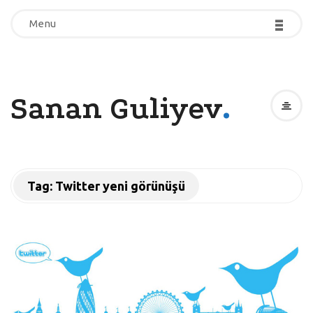
-
-
-
-
-
-
Menu
Menu
.
Sanan Guliyev
Tag:
Twitter yeni görünüşü