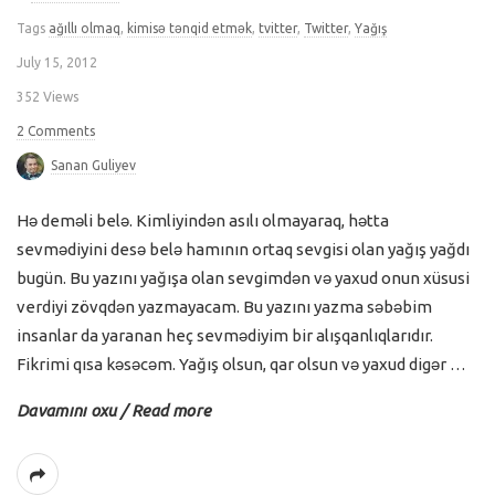
Tags
ağıllı olmaq
,
kimisə tənqid etmək
,
tvitter
,
Twitter
,
Yağış
July 15, 2012
352 Views
2 Comments
Sanan Guliyev
Hə deməli belə. Kimliyindən asılı olmayaraq, hətta
sevmədiyini desə belə hamının ortaq sevgisi olan yağış yağdı
bugün. Bu yazını yağışa olan sevgimdən və yaxud onun xüsusi
verdiyi zövqdən yazmayacam. Bu yazını yazma səbəbim
insanlar da yaranan heç sevmədiyim bir alışqanlıqlarıdır.
Fikrimi qısa kəsəcəm. Yağış olsun, qar olsun və yaxud digər
…
Davamını oxu / Read more