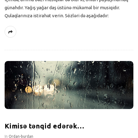
günahdır. Yağış yağar daş üstünə mükəməl bir musiqidir.
Qulaqlarınıza istirahət verin. Sözləri də aşağıdadır:
Kimisə tənqid edərək…
In
Ordan-burdan