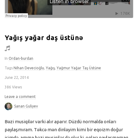
Yağış yağar daş üstünə
In
Ordan-burdan
Tags
Nihan Devecioğlu
,
Yağış
,
Yağmur Yağar Taş Üstüne
June 22, 2014
386 Views
Leave a comment
Sanan Guliyev
Bəzi musiqilər varki alır aparır. Düzdü normalda onları
paylaşmıram. Təkcə mən dinləyim kimi bir eqoizm doğur
içimdə, amma bəzi musiqilər də olur ki, onları paylaşmamaq