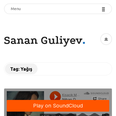
-
-
-
-
-
-
Menu
Menu
.
Sanan Guliyev
Tag:
Yağış