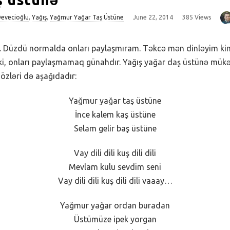
Devecioğlu
,
Yağış
,
Yağmur Yağar Taş Üstüne
June 22, 2014
385 Views
rır. Düzdü normalda onları paylaşmıram. Təkcə mən dinləyim ki
ki, onları paylaşmamaq günahdır. Yağış yağar daş üstünə mükə
Sözləri də aşağıdadır:
Yağmur yağar taş üstüne
İnce kalem kaş üstüne
Selam gelir baş üstüne
Vay dili dili kuş dili dili
Mevlam kulu sevdim seni
Vay dili dili kuş dili dili vaaay…
Yağmur yağar ordan buradan
Üstümüze ipek yorgan