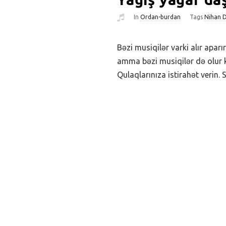
In
Ordan-burdan
Tags
Nihan 
Bəzi musiqilər varki alır apa
amma bəzi musiqilər də olur 
Qulaqlarınıza istirahət verin. 