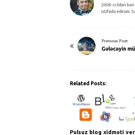
2008-ci ildən bər
istifadə edirəm. 
P
Previous Post:
o
Gələcəyin mü
s
t
N
a
Related Posts:
v
i
g
a
t
i
Pulsuz blog xidməti ver
o