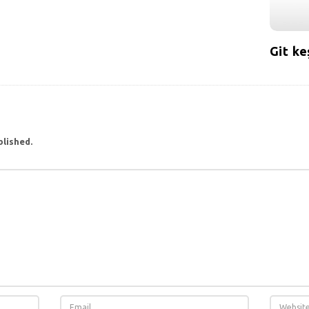
Git ke
blished.