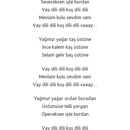
Seveceksen işte burdan
Vay dili dili kuş dili dili
Mevlam kulu sevdim seni
Vay dili dili kuş dili dili vaaay…
Yağmur yağar taş üstüne
İnce kalem kaş üstüne
Selam gelir baş üstüne
Vay dili dili kuş dili dili
Mevlam kulu sevdim seni
Vay dili dili kuş dili dili vaaay…
Yağmur yağar ordan buradan
Üstümüze telli yorgan
Öpeceksen işte burdan
Vay dili dili kuş dili dili