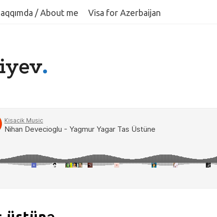
aqqımda / About me
aqqımda / About me
Visa for Azerbaijan
Visa for Azerbaijan
.
iyev
ş üstünə