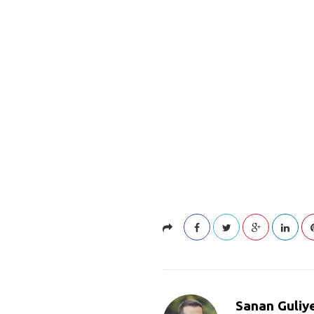
Sanan Guliy