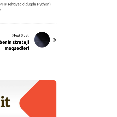
n PHP (ehtiyac olduqda Python)
m.
Next Post:
bənin strateji
məqsədləri