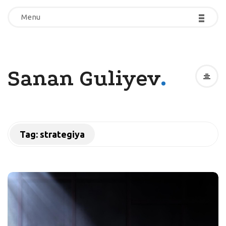
-
-
-
-
-
-
Menu
Menu
.
Sanan Guliyev
Tag:
strategiya