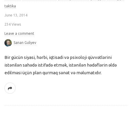
taktika
June 13, 2014
234 Views
Leave a comment
Sanan Guliyev
Bir gücün siyasi, hərbi, iqtisadi və psixoloji qüvvətlərini
istənilən sahədə istifadə etmək, istənilən hədəflərin əldə
edilməsi üçün plan qurmaq sənət və məlumatıdır.