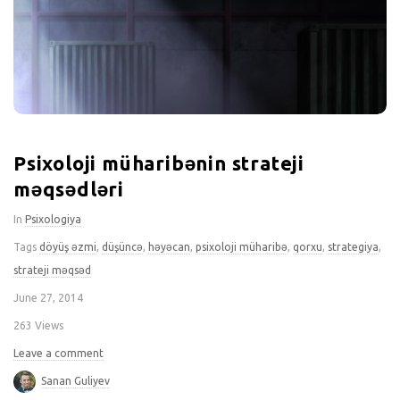
Psixoloji müharibənin strateji
məqsədləri
In
Psixologiya
Tags
döyüş əzmi
,
düşüncə
,
həyəcan
,
psixoloji müharibə
,
qorxu
,
strategiya
,
strateji məqsəd
June 27, 2014
263 Views
Leave a comment
Sanan Guliyev