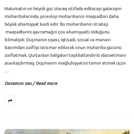
Məlumatın ən böyük güc olaraq istifadə ediləcəyi gələcəyin
müharibələrində, psixoloji müharibənin məqsədləri daha
böyük əhəmiyyət kəsb edir. Bu müharibənin strateji
məqsədlərini qavramağın çox əhəmiyyətli olduğunu
bilməliyik: Düşmənin siyasi, iqtisadi, sosial və mənəvi
baxımdan zəifliyi istismar edilərək onun müharibə gücünü
zəiflətmək. Qurtarılan bölgələri təşkilatlandırıb idarəetməni
asanlaşdırmaq. Düşmənin məğlubiyyətini təmin etmək üçün
…
Davamını oxu / Read more