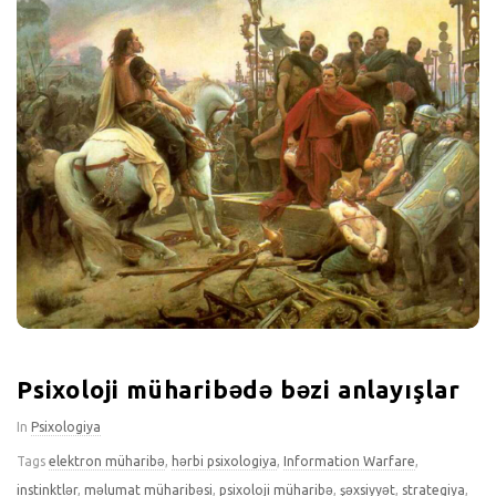
Psixoloji müharibədə bəzi anlayışlar
In
Psixologiya
Tags
elektron müharibə
,
hərbi psixologiya
,
Information Warfare
,
instinktlər
,
məlumat müharibəsi
,
psixoloji müharibə
,
şəxsiyyət
,
strategiya
,