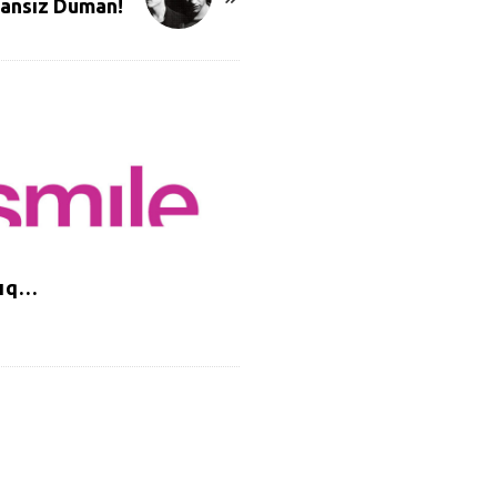
ansız Duman!
rıq…