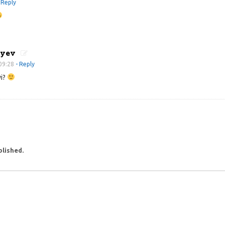
 Reply
iyev
 09:28
- Reply
yi?
blished.