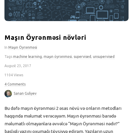
Maşın Öyrənməsi növləri
In
Maşın Öyrənməsi
Tags
machine learning
,
maşın öyrənməsi
,
supervised
,
unsupervised
August 23, 2017
1104 Views
4 Comments
Sanan Guliyev
Bu dəfə maşın öyrənməsi 2 əsas növü və onların metodları
haqqında məlumat verəcəyəm. Maşın öyrənməsi barədə
məlumatlı olmayanlara əvvəlcə “Maşın Öyrənməsi nədir?”
başlıqlı yazını oxumağı tövsiyyə edirəm. Yazıların uzun