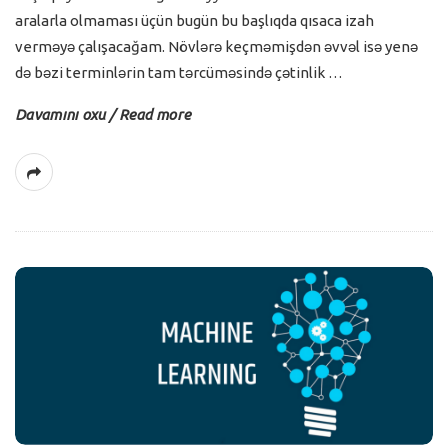
aralarla olmaması üçün bugün bu başlıqda qısaca izah
verməyə çalışacağam. Növlərə keçməmişdən əvvəl isə yenə
də bəzi terminlərin tam tərcüməsində çətinlik
…
Davamını oxu / Read more