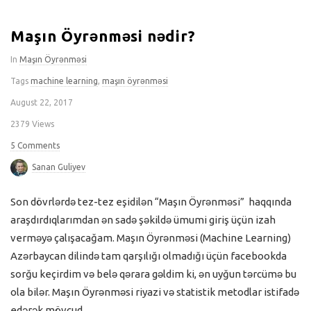
Maşın Öyrənməsi nədir?
In
Maşın Öyrənməsi
Tags
machine learning
,
maşın öyrənməsi
August 22, 2017
2379 Views
5 Comments
Sanan Guliyev
Son dövrlərdə tez-tez eşidilən “Maşın Öyrənməsi” haqqında
araşdırdıqlarımdan ən sadə şəkildə ümumi giriş üçün izah
verməyə çalışacağam. Maşın Öyrənməsi (Machine Learning)
Azərbaycan dilində tam qarşılığı olmadığı üçün facebookda
sorğu keçirdim və belə qərara gəldim ki, ən uyğun tərcümə bu
ola bilər. Maşın Öyrənməsi riyazi və statistik metodlar istifadə
edərək mövcud
…