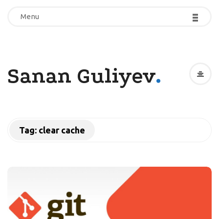
-
-
-
-
-
-
Menu
Menu
.
Sanan Guliyev
Tag:
clear cache