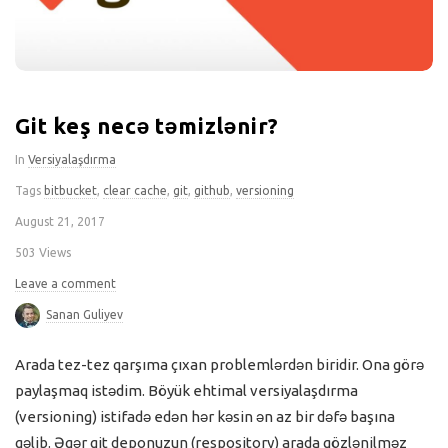
Git keş necə təmizlənir?
In
Versiyalaşdırma
Tags
bitbucket
,
clear cache
,
git
,
github
,
versioning
August 21, 2017
503 Views
Leave a comment
Sanan Guliyev
Arada tez-tez qarşıma çıxan problemlərdən biridir. Ona görə
paylaşmaq istədim. Böyük ehtimal versiyalaşdırma
(versioning) istifadə edən hər kəsin ən az bir dəfə başına
gəlib. Əgər git deponuzun (respository) arada gözlənilməz