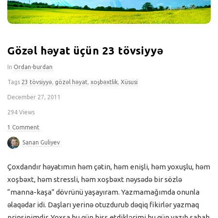
Gözəl həyat üçün 23 tövsiyyə
In
Ordan-burdan
Tags
23 tövsiyyə
,
gözəl həyat
,
xoşbəxtlik
,
Xüsusi
December 27, 2011
294 Views
1 Comment
Sanan Guliyev
Çoxdandır həyatımın həm çətin, həm enişli, həm yoxuşlu, həm
xoşbəxt, həm stressli, həm xoşbəxt nəysədə bir sözlə
“manna-kaşa” dövrünü yaşayıram. Yazmamağımda onunla
əlaqədar idi. Daşları yerinə otuzdurub dəqiq fikirlər yazmaq
prinsipimdir. Yoxsa bu gün hiss etdiklərimi bu gün yazıb sabah