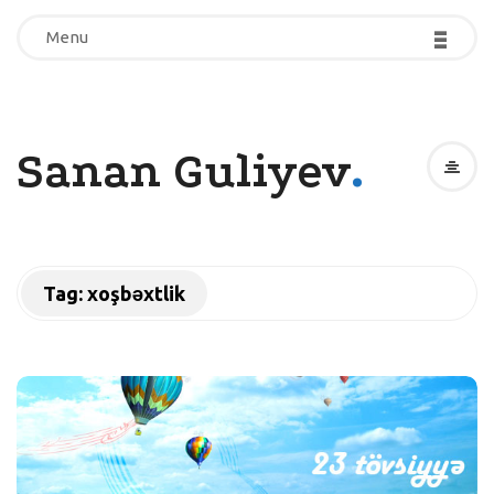
-
-
-
-
-
-
Menu
Menu
.
Sanan Guliyev
Tag:
xoşbəxtlik